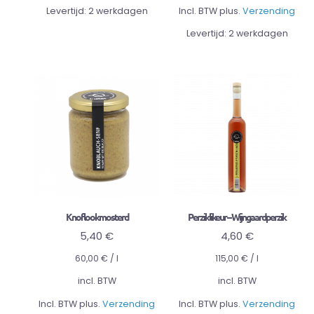
Levertijd:
2 werkdagen
Incl. BTW plus.
Verzending
Levertijd:
2 werkdagen
Knoflookmosterd
Perziklikeur – Wijngaardperzik
5,40
€
4,60
€
60,00
€
/
l
115,00
€
/
l
incl. BTW
incl. BTW
Incl. BTW plus.
Verzending
Incl. BTW plus.
Verzending