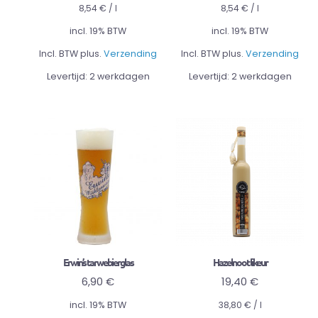
8,54
€
/
l
8,54
€
/
l
incl. 19% BTW
incl. 19% BTW
Incl. BTW plus.
Verzending
Incl. BTW plus.
Verzending
Levertijd:
2 werkdagen
Levertijd:
2 werkdagen
Erwin’s tarwebierglas
Hazelnoot likeur
6,90
€
19,40
€
incl. 19% BTW
38,80
€
/
l