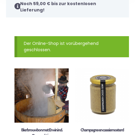
Noch
59,00
€
bis zur kostenlosen
Lieferung!
Der Online-Shop ist vorübergehend
geschlossen.
Bierbrouwbon met Erwin incl.
Champagne en cassismosterd