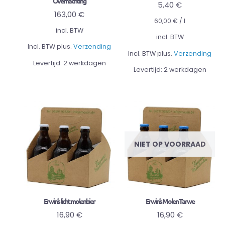
Overnachting
5,40
€
163,00
€
60,00
€
/
l
incl. BTW
incl. BTW
Incl. BTW plus.
Verzending
Incl. BTW plus.
Verzending
Levertijd:
2 werkdagen
Levertijd:
2 werkdagen
NIET OP VOORRAAD
Erwin’s licht molenbier
Erwin’s Molen Tarwe
16,90
€
16,90
€