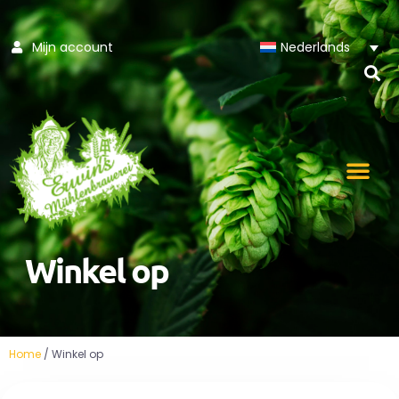
Ga
Mijn account
Nederlands
naar
de
inhoud
Winkel op
Home
/ Winkel op