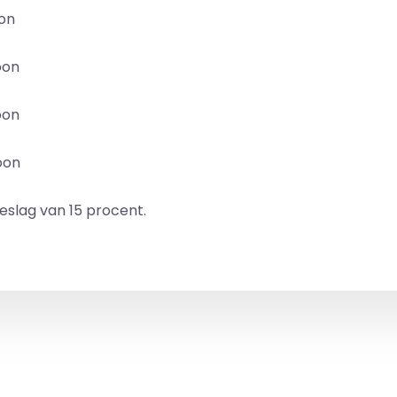
oon
oon
oon
oon
slag van 15 procent.