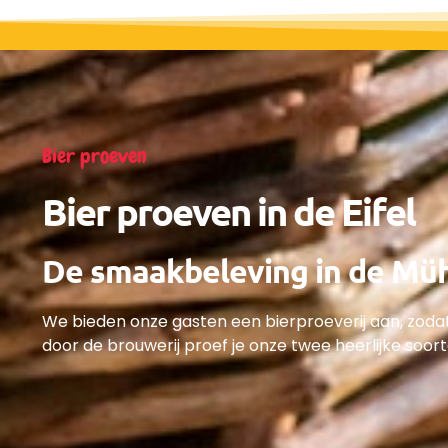
Bier proeven
Bier proeven in de Eifel
De smaakbeleving in de Mü
We bieden onze gasten een bierproeverij aan, zodat
door de brouwerij proef je onze twee heerlijke soor