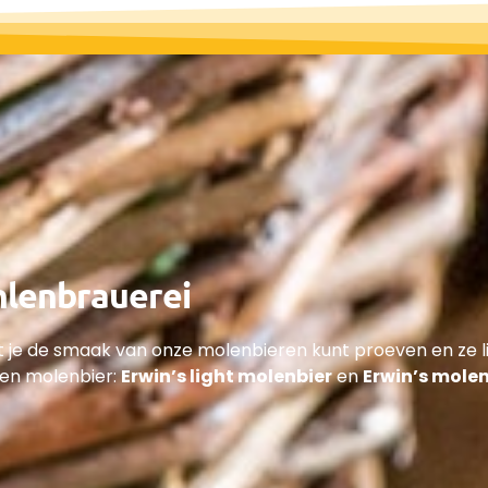
hlenbrauerei
 je de smaak van onze molenbieren kunt proeven en ze liv
ten molenbier:
Erwin’s light molenbier
en
Erwin’s mole