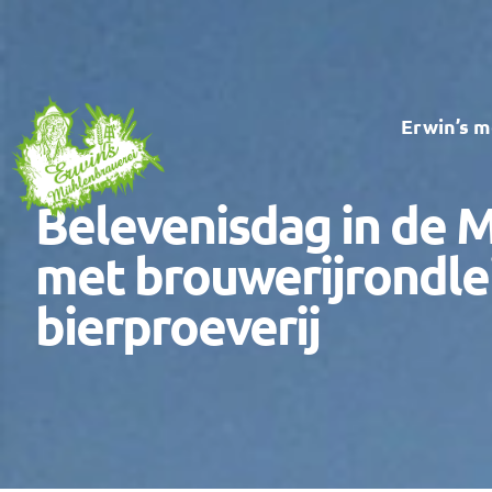
Ga
naar
de
Erwin’s m
inhoud
Belevenisdag in de 
met brouwerijrondle
bierproeverij