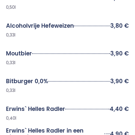
0,50l
Alcoholvrije Hefeweizen
3,80 €
0,33l
Moutbier
3,90 €
0,33l
Bitburger 0,0%
3,90 €
0,33l
Erwins` Helles Radler
4,40 €
0,40l
Erwins` Helles Radler in een
4,90 €