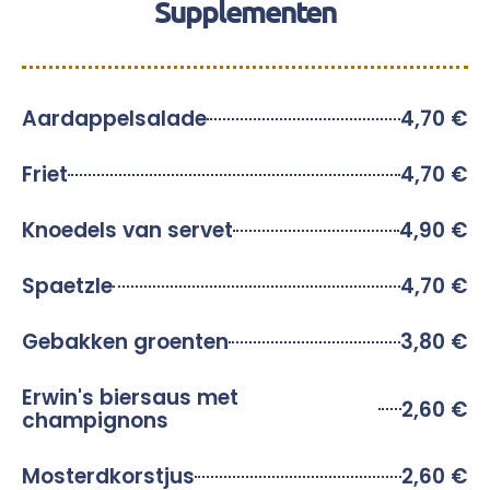
Supplementen
Aardappelsalade
4,70 €
Friet
4,70 €
Knoedels van servet
4,90 €
Spaetzle
4,70 €
Gebakken groenten
3,80 €
Erwin's biersaus met
2,60 €
champignons
Mosterdkorstjus
2,60 €