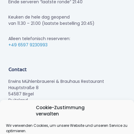
Einde serveren “laatste ronde” 21:40
Keuken de hele dag geopend
van 11.30 – 21.00 (laatste bestelling 20:45)
Alleen telefonisch reserveren:
+49 6597 9230993
Contact
Erwins Mühlenbrauerei & Brauhaus Restaurant
Hauptstraße 8
54587 Birgel
Duitsland
Cookie-Zustimmung
verwalten
Telefoon:
+49 6597 9230993
E-mail:
info@erwinsmuehlenbrauerei.de
Wir verwenden Cookies, um unsere Website und unseren Service zu
optimieren.