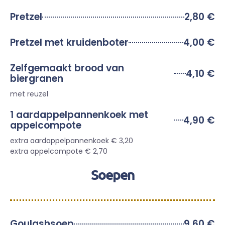
Pretzel
2,80 €
Pretzel met kruidenboter
4,00 €
Zelfgemaakt brood van
4,10 €
biergranen
met reuzel
1 aardappelpannenkoek met
4,90 €
appelcompote
extra aardappelpannenkoek € 3,20
extra appelcompote € 2,70
Soepen
Goulashsoep
9,60 €