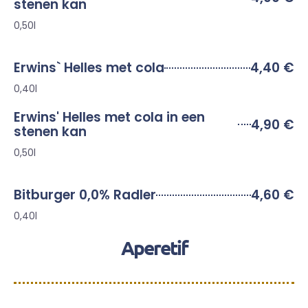
stenen kan
0,50l
Erwins` Helles met cola
4,40 €
0,40l
Erwins' Helles met cola in een
4,90 €
stenen kan
0,50l
Bitburger 0,0% Radler
4,60 €
0,40l
Aperetif