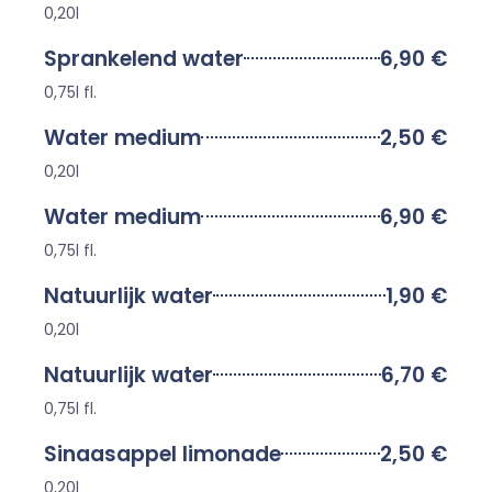
0,20l
Sprankelend water
6,90 €
0,75l fl.
Water medium
2,50 €
0,20l
Water medium
6,90 €
0,75l fl.
Natuurlijk water
1,90 €
0,20l
Natuurlijk water
6,70 €
0,75l fl.
Sinaasappel limonade
2,50 €
0,20l