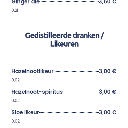
Ginger ale
3,50 €
0.2l
Gedistilleerde dranken /
Likeuren
Hazelnootlikeur
3,00 €
0,02l
Hazelnoot-spiritus
3,00 €
0,02l
Sloe likeur
3,00 €
0,02l