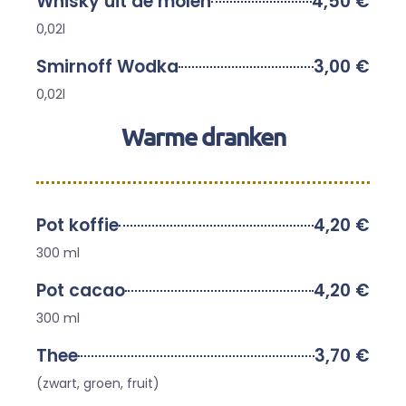
Whisky uit de molen
4,50 €
0,02l
Smirnoff Wodka
3,00 €
0,02l
Warme dranken
Pot koffie
4,20 €
300 ml
Pot cacao
4,20 €
300 ml
Thee
3,70 €
(zwart, groen, fruit)