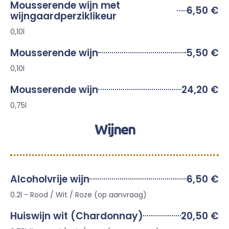
Mousserende wijn met
6,50 €
wijngaardperziklikeur
0,10l
Mousserende wijn
5,50 €
0,10l
Mousserende wijn
24,20 €
0,75l
Wijnen
Alcoholvrije wijn
6,50 €
0.2l - Rood / Wit / Roze (op aanvraag)
Huiswijn wit (Chardonnay)
20,50 €