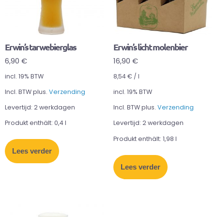
Erwin’s tarwebierglas
Erwin’s licht molenbier
6,90
€
16,90
€
incl. 19% BTW
8,54
€
/
l
Incl. BTW plus.
Verzending
incl. 19% BTW
Levertijd:
2 werkdagen
Incl. BTW plus.
Verzending
Produkt enthält: 0,4
l
Levertijd:
2 werkdagen
Produkt enthält: 1,98
l
Lees verder
Lees verder