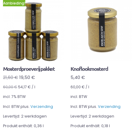
Aanbieding!
Mosterdproeverij pakket
Knoflookmosterd
21,60
€
19,50
€
5,40
€
60,00
€
54,17
€
/
l
60,00
€
/
l
incl. 7% BTW
incl. BTW
Incl. BTW plus.
Verzending
Incl. BTW plus.
Verzending
Levertijd:
2 werkdagen
Levertijd:
2 werkdagen
Produkt enthält: 0,36
l
Produkt enthält: 0,18
l