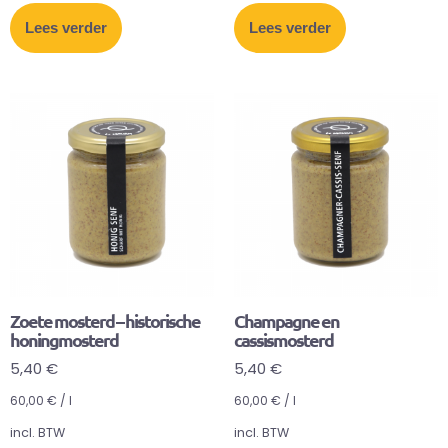
Lees verder
Lees verder
Zoete mosterd – historische
Champagne en
honingmosterd
cassismosterd
5,40
€
5,40
€
60,00
€
/
l
60,00
€
/
l
incl. BTW
incl. BTW