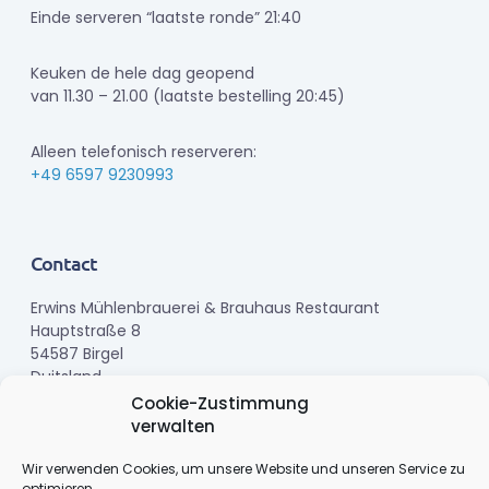
Einde serveren “laatste ronde” 21:40
Keuken de hele dag geopend
van 11.30 – 21.00 (laatste bestelling 20:45)
Alleen telefonisch reserveren:
+49 6597 9230993
Contact
Erwins Mühlenbrauerei & Brauhaus Restaurant
Hauptstraße 8
54587 Birgel
Duitsland
Cookie-Zustimmung
verwalten
Telefoon:
+49 6597 9230993
E-mail:
info@erwinsmuehlenbrauerei.de
Wir verwenden Cookies, um unsere Website und unseren Service zu
optimieren.