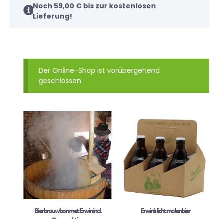
Noch
59,00
€
bis zur kostenlosen
Lieferung!
Der Online-Shop ist vorübergehend
geschlossen.
Bierbrouwbon met Erwin incl.
Erwin’s licht molenbier