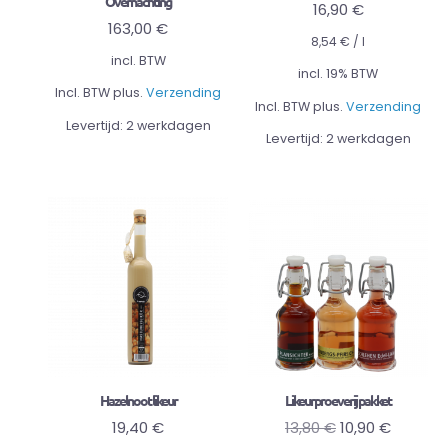
Overnachting
16,90
€
163,00
€
8,54
€
/
l
incl. BTW
incl. 19% BTW
Incl. BTW plus.
Verzending
Incl. BTW plus.
Verzending
Levertijd:
2 werkdagen
Levertijd:
2 werkdagen
Hazelnoot likeur
Likeurproeverij pakket
19,40
€
13,80
€
10,90
€