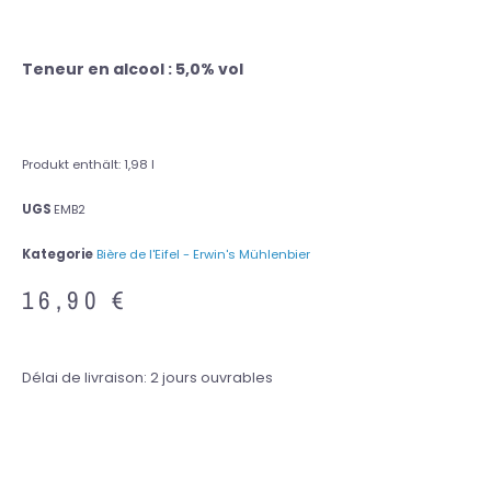
Teneur en alcool : 5,0% vol
Produkt enthält: 1,98
l
UGS
EMB2
Kategorie
Bière de l'Eifel - Erwin's Mühlenbier
16,90
€
Délai de livraison:
2 jours ouvrables