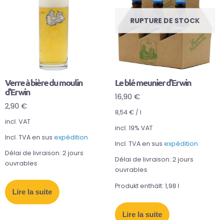
RUPTURE DE STOCK
Verre à bière du moulin
Le blé meunier d’Erwin
d’Erwin
16,90
€
2,90
€
8,54
€
/
l
incl. VAT
incl. 19% VAT
Incl. TVA en sus
expédition
Incl. TVA en sus
expédition
Délai de livraison:
2 jours
Délai de livraison:
2 jours
ouvrables
ouvrables
Produkt enthält: 1,98
l
Lire la suite
Lire la suite