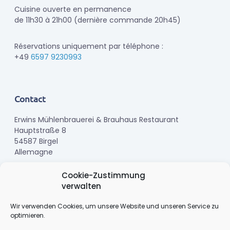
Cuisine ouverte en permanence
de 11h30 à 21h00 (dernière commande 20h45)
Réservations uniquement par téléphone :
+49
6597 9230993
Contact
Erwins Mühlenbrauerei & Brauhaus Restaurant
Hauptstraße 8
54587 Birgel
Allemagne
Cookie-Zustimmung
Téléphone :
+49 6597 9230993
verwalten
E-mail :
info@erwinsmuehlenbrauerei.de
Wir verwenden Cookies, um unsere Website und unseren Service zu
optimieren.